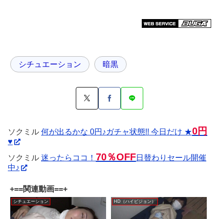
シチュエーション
暗黒
0円
ソクミル
何が出るかな 0円♪ガチャ状態!! 今日だけ ★
♥
70％OFF
ソクミル
迷ったらココ！
日替わりセール開催
中♪
+==関連動画==+
シチュエーション
HD（ハイビジョン）