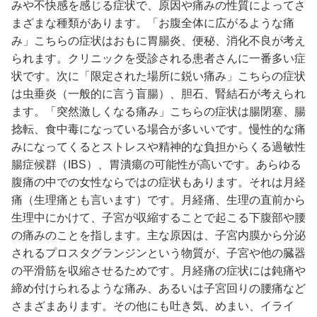
みや不快感を感じる症状で、原因や痛みの性質によってさ
まざまな種類があります。「お腹全体に広がるような痛
み」こちらの症状はおもに胃腸炎、便秘、消化不良が考え
られます。クリニックを受診される患者さんに一番多い症
状です。次に「限定された場所に鋭い痛み」こちらの症状
は虫垂炎（一般的に言う盲腸）、胆石、腎結石が考えられ
ます。「突然激しくなる痛み」こちらの症状は腸閉塞、腸
捻転、食中毒になっている場合が多いいです。慢性的な痛
みになってくるとストレスや精神的な負担からくる過敏性
腸症候群（IBS）、胃潰瘍の可能性が高いです。あらゆる
腹痛の中での女性ならではの症状もあります。それは月経
痛（生理痛とも言います）です。月経痛、生理の直前から
生理中にかけて、子宮が収縮することで起こる下腹部や腰
の痛みのことを指します。主な原因は、子宮内膜から分泌
されるプロスタグランジンという物質が、子宮や他の臓器
の平滑筋を収縮させるためです。月経痛の症状には鈍痛や
締め付けられるような痛み、あるいは子宮回りの腰痛など
さまざまあります。その他にも吐き気、めまい、イライ