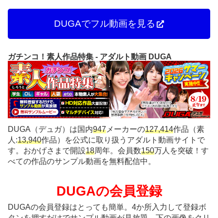
DUGAでフル動画を見る
ガチンコ！素人作品特集 - アダルト動画 DUGA
DUGA（デュガ）は国内
947
メーカーの
127,414
作品（素
人:
13,940
作品）を公式に取り扱うアダルト動画サイトで
す。おかげさまで開設
18
周年。会員数
150
万人を突破！す
べての作品のサンプル動画を無料配信中。
DUGAの会員登録
DUGAの会員登録はとっても簡単。4か所入力して登録ボ
タンを押すだけでサンプル動画が見放題。下の画像をクリ