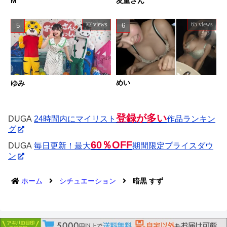
M
友重さん
77 views
65 views
めい
ゆみ
登録が多い
DUGA
24時間内にマイリスト
作品ランキン
グ
60％OFF
DUGA
毎日更新！最大
期間限定プライスダウ
ン
ホーム
シチュエーション
暗黒 すず