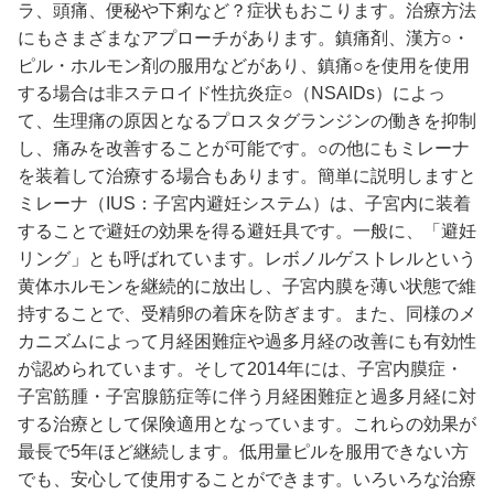
ラ、頭痛、便秘や下痢など？症状もおこります。治療方法
にもさまざまなアプローチがあります。鎮痛剤、漢方○・
ピル・ホルモン剤の服用などがあり、鎮痛○を使用を使用
する場合は非ステロイド性抗炎症○（NSAIDs）によっ
て、生理痛の原因となるプロスタグランジンの働きを抑制
し、痛みを改善することが可能です。○の他にもミレーナ
を装着して治療する場合もあります。簡単に説明しますと
ミレーナ（IUS：子宮内避妊システム）は、子宮内に装着
することで避妊の効果を得る避妊具です。一般に、「避妊
リング」とも呼ばれています。レボノルゲストレルという
黄体ホルモンを継続的に放出し、子宮内膜を薄い状態で維
持することで、受精卵の着床を防ぎます。また、同様のメ
カニズムによって月経困難症や過多月経の改善にも有効性
が認められています。そして2014年には、子宮内膜症・
子宮筋腫・子宮腺筋症等に伴う月経困難症と過多月経に対
する治療として保険適用となっています。これらの効果が
最長で5年ほど継続します。低用量ピルを服用できない方
でも、安心して使用することができます。いろいろな治療