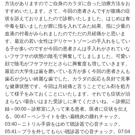
方法がありますのでご自身のカラダに合った治療方法をお
すすめいたします。さて、今回の患者さんですが腹痛の症
状を訴えておりましたので診察いたしました。はじめは食
中毒を疑いましたが膣に指を入れてみた結果、指に少量の
血液の付着がみられましたのでただの月経痛かと思いま
す。最近の若い女性はデリケートゾーンの手入れをしてい
る子が多いのですが今回の患者さんは手入れがされていな
いフサフサの状態の陰毛で興奮してしましました。可愛い
顔で陰毛がフサフサだとさらに興奮度も増していきます。
最近の大学生は歯を磨いている方が多く今回の患者さんも
歯石が少ない綺麗な歯でした。カラダの反応も良好で見事
な健康状態です。今回は月経痛と言うことでピル剤を処方
して様子をみておくことにいたします。それでも症状が治
まらない場合いはまた受診しに来てくださいね。＜診療記
録＞00:00～診察室に入って来る患者。医者に症状を伝え
る。00:47～ペンライトを使い扁桃炎の腫れチャック。
03:40～ニトリル手袋をはめて聴診器で心音チェック。
05:41～ブラを外してもらい聴診器で心音チェック。07:04