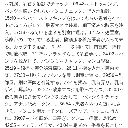
～乳房、乳首を触診でチャック。09:48～ストッキング、
パンツを脱いでもらいマンコチェック。指入れ触診。
15:40～パンツ、ストッキングをはいてもらい患者をベッ
ドにねころがせて、酸素マスク装着。細工済みの酸素を注
入。17:18～ねている患者を別室に運ぶ。17:22～処置室。
診察台の上でねている患者。防護服を着た医者が入って来
る。カラダ中を触診。20:24～口を開けて口内観察。綿棒
で唾液採取。21:25～ブラをずらして乳首弄り。24:02～パ
ンツを脱がして、パンシミをチャック。マンコ観察。
25:19～綿棒で膣分泌液採取。26:11～指を入れて膣内検
査。27:38～脱がしたパンツを戻し別室に運ぶ。29:56～別
部屋。別の医師と合流する。パイを揉み、乳首弄り。乳首
舐め。耳舐め。32:32～酸素マスクを取ってキス。35:03～
後ろ向きにさせてパンツを脱がして、パンシミをチャッ
ク。アナル舐め。クンニ。36:54～患者を四つん這いにさ
せる。マンコを開かせてクローズアップ。マンコに指入
れ。39:07～パイ舐め。口塞ぎ。クンニ。痙攣。足舐め。
42:05～フェラ。イラマ。43:04～患者の上半身を起こして