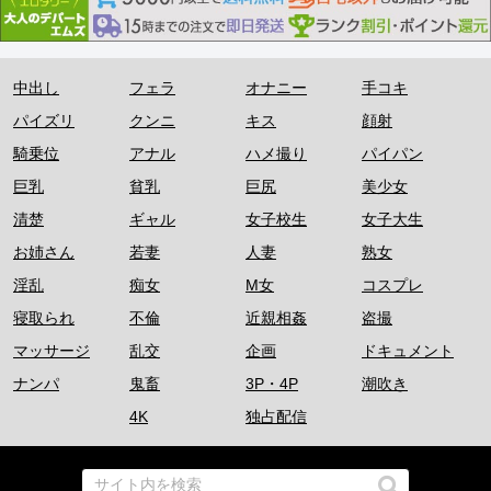
中出し
フェラ
オナニー
手コキ
パイズリ
クンニ
キス
顔射
騎乗位
アナル
ハメ撮り
パイパン
巨乳
貧乳
巨尻
美少女
清楚
ギャル
女子校生
女子大生
お姉さん
若妻
人妻
熟女
淫乱
痴女
M女
コスプレ
寝取られ
不倫
近親相姦
盗撮
マッサージ
乱交
企画
ドキュメント
ナンパ
鬼畜
3P・4P
潮吹き
4K
独占配信