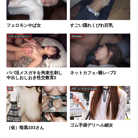
フェロモンやぱ女
すごい隠れくびれ巨乳
シチュエーション
Goonies
パパ活メスガキを拘束生刺し
ネットカフェ○睡レ○プ2
中出しおしおき性交教育2
OL
HD（ハイビジョン）
ゴム手袋デリヘル細女
（仮）暗黒103さん