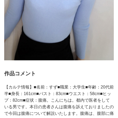
作品コメント
【カルテ情報】■名前：すず■職業：大学生■年齢：20代前
半■身長：161cm■バスト：83cm■ウエスト：58cm■ヒッ
プ：82cm■症状：腹痛。こんにちは。都内で医者をして
いる男です。本日の患者さんは腹痛を訴えておりましたの
で今回は腹痛について解説いたします。腹痛は、腹部に痛