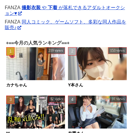
FANZA
撮影衣装
や
下着
が落札できるアダルトオークシ
ョン♥
FANZA
同人コミック、ゲームソフト、多彩な同人作品を
販売♪
+==今月の人気ランキング==+
219 views
153 views
カナちゃん
Y本さん
92 views
91 views