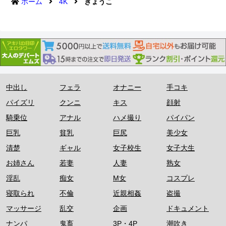
ホーム
4K
きょうこ
中出し
フェラ
オナニー
手コキ
パイズリ
クンニ
キス
顔射
騎乗位
アナル
ハメ撮り
パイパン
巨乳
貧乳
巨尻
美少女
清楚
ギャル
女子校生
女子大生
お姉さん
若妻
人妻
熟女
淫乱
痴女
M女
コスプレ
寝取られ
不倫
近親相姦
盗撮
マッサージ
乱交
企画
ドキュメント
ナンパ
鬼畜
3P・4P
潮吹き