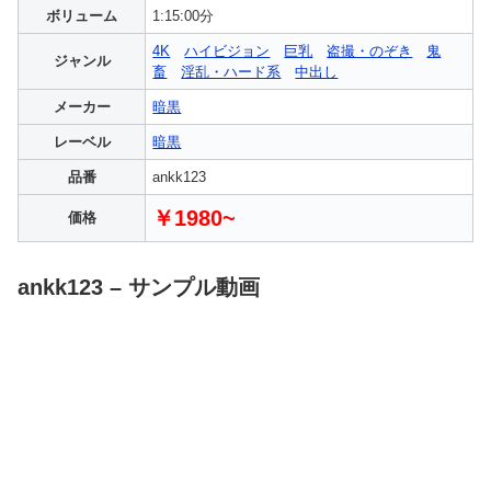
ボリューム
1:15:00分
4K
ハイビジョン
巨乳
盗撮・のぞき
鬼
ジャンル
畜
淫乱・ハード系
中出し
メーカー
暗黒
レーベル
暗黒
品番
ankk123
￥1980~
価格
ankk123 – サンプル動画