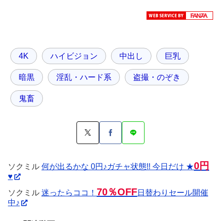
4K
ハイビジョン
中出し
巨乳
暗黒
淫乱・ハード系
盗撮・のぞき
鬼畜
0円
ソクミル
何が出るかな 0円♪ガチャ状態!! 今日だけ ★
♥
70％OFF
ソクミル
迷ったらココ！
日替わりセール開催
中♪