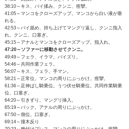
38:10～キス、パイ揉み、クンニ、痙攣。
41:05～マンコをクローズアップ。マンコから白い液が垂
れる。
42:53～パイ舐め、持ち上げてマングリ返し、クンニ指入
れ。クンニ、口塞ぎ。
45:15～アナルとマンコをクローズアップ。指入れ。
47:20～ソファーに移動させてクンニ。
49:49～フェラ、イラマ。パイズリ。
54:46～共同作業フェラ。
56:07～キス、フェラ。手マン。
58:21～正常位。マンコの周りにぶっかけ。痙攣。
61:36～足伸ばし騎乗位。うつ伏せ騎乗位。共同作業騎乗
位、口塞ぎ。
64:20～引きずり。マングリ挿入。
65:19～バック。アナルの周りにぶっかけ。
67:50～側位。口塞ぎ。
69:14～撞木反り
70:23～種付けプレス。マンコの周りにぶっかけ。痙攣。