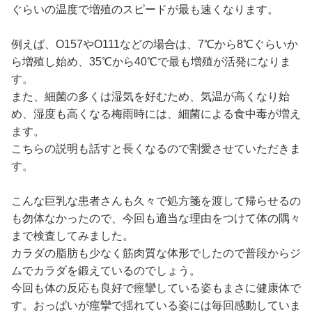
ぐらいの温度で増殖のスピードが最も速くなります。
例えば、O157やO111などの場合は、7℃から8℃ぐらいか
ら増殖し始め、35℃から40℃で最も増殖が活発になりま
す。
また、細菌の多くは湿気を好むため、気温が高くなり始
め、湿度も高くなる梅雨時には、細菌による食中毒が増え
ます。
こちらの説明も話すと長くなるので割愛させていただきま
す。
こんな巨乳な患者さんも久々で処方箋を渡して帰らせるの
も勿体なかったので、今回も適当な理由をつけて体の隅々
まで検査してみました。
カラダの脂肪も少なく筋肉質な体形でしたので普段からジ
ムでカラダを鍛えているのでしょう。
今回も体の反応も良好で痙攣している姿もまさに健康体で
す。おっぱいが痙攣で揺れている姿には毎回感動していま