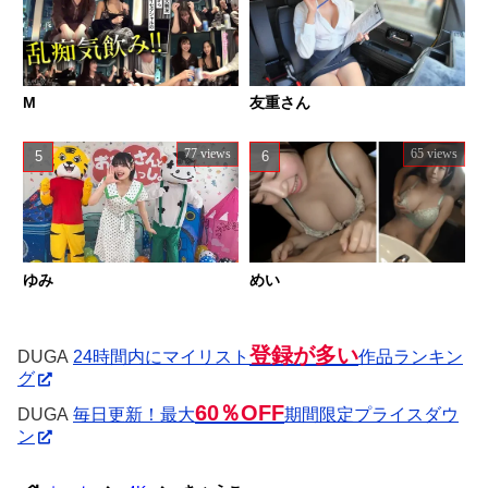
M
友重さん
77 views
65 views
めい
ゆみ
登録が多い
DUGA
24時間内にマイリスト
作品ランキン
グ
60％OFF
DUGA
毎日更新！最大
期間限定プライスダウ
ン