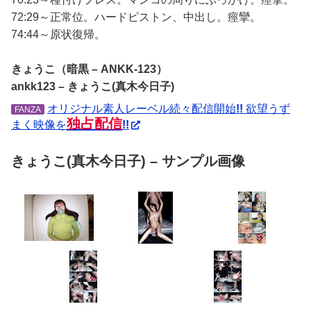
72:29～正常位。ハードピストン、中出し。痙攣。
74:44～原状復帰。
きょうこ（暗黒 – ANKK-123）
ankk123 – きょうこ(真木今日子)
オリジナル素人レーベル続々配信開始
!!
欲望うず
FANZA
独占配信
まく映像を
!!
きょうこ(真木今日子) – サンプル画像