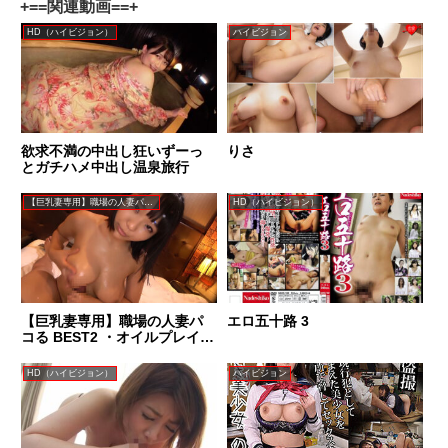
+==関連動画==+
HD（ハイビジョン）
ハイビジョン
欲求不満の中出し狂いずーっ
りさ
とガチハメ中出し温泉旅行
【巨乳妻専用】職場の人妻パコる
HD（ハイビジョン）
【巨乳妻専用】職場の人妻パ
エロ五十路 3
コる BEST2 ・オイルプレイ・
着衣パイズリ・潮吹き・ガラ
スパイ拓・イチャラブ・ハメ
HD（ハイビジョン）
ハイビジョン
撮り 6人5時間