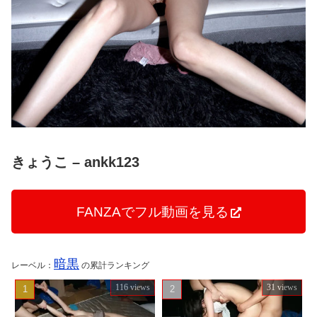
きょうこ – ankk123
FANZAでフル動画を見る
暗黒
レーベル：
の累計ランキング
116 views
31 views