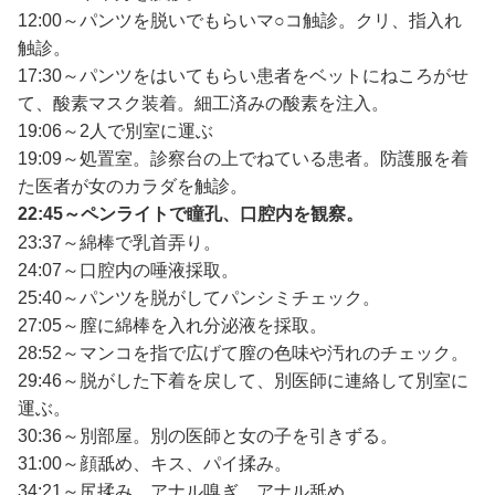
12:00～パンツを脱いでもらいマ○コ触診。クリ、指入れ
触診。
17:30～パンツをはいてもらい患者をベットにねころがせ
て、酸素マスク装着。細工済みの酸素を注入。
19:06～2人で別室に運ぶ
19:09～処置室。診察台の上でねている患者。防護服を着
た医者が女のカラダを触診。
22:45～ペンライトで瞳孔、口腔内を観察。
23:37～綿棒で乳首弄り。
24:07～口腔内の唾液採取。
25:40～パンツを脱がしてパンシミチェック。
27:05～膣に綿棒を入れ分泌液を採取。
28:52～マンコを指で広げて膣の色味や汚れのチェック。
29:46～脱がした下着を戻して、別医師に連絡して別室に
運ぶ。
30:36～別部屋。別の医師と女の子を引きずる。
31:00～顔舐め、キス、パイ揉み。
34:21～尻揉み、アナル嗅ぎ、アナル舐め。