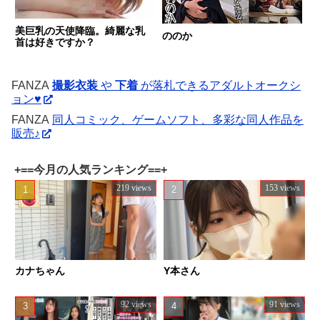
美巨乳の天使降臨。綺麗な乳
ののか
首は好きですか？
FANZA
撮影衣装
や
下着
が落札できるアダルトオークシ
ョン♥
FANZA
同人コミック、ゲームソフト、多彩な同人作品を
販売♪
+==今月の人気ランキング==+
219 views
153 views
カナちゃん
Y本さん
92 views
91 views