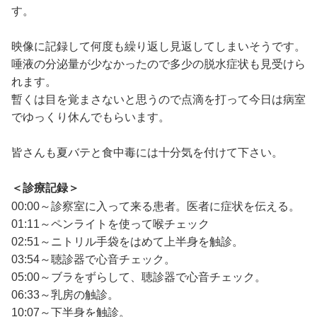
す。
映像に記録して何度も繰り返し見返してしまいそうです。
唾液の分泌量が少なかったので多少の脱水症状も見受けら
れます。
暫くは目を覚まさないと思うので点滴を打って今日は病室
でゆっくり休んでもらいます。
皆さんも夏バテと食中毒には十分気を付けて下さい。
＜診療記録＞
00:00～診察室に入って来る患者。医者に症状を伝える。
01:11～ペンライトを使って喉チェック
02:51～ニトリル手袋をはめて上半身を触診。
03:54～聴診器で心音チェック。
05:00～ブラをずらして、聴診器で心音チェック。
06:33～乳房の触診。
10:07～下半身を触診。