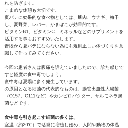
れを防ぎます。
こまめな休憩も大切です。
夏バテに効果的な食べ物としては、豚肉、ウナギ、梅干
し、夏野菜、レバー、かまぼこが効果的です。
ビタミンB1、ビタミンC、ミネラルなどのサプリメントを
活用する事もおすすめいたします。
普段から夏バテにならない為にも規則正しい体づくりを意
識して作ってみてください。
今回の患者さんは腹痛を訴えていましたので、診た感じで
すと軽度の食中毒でしょう。
食中毒は夏場に多く発生しています。
の原因となる細菌の代表的なものは、腸管出血性大腸菌
（O157、O111など）やカンピロバクター、サルモネラ属
菌などです。
食中毒を引き起こす細菌の多くは、
室温（約20℃）で活発に増殖し始め、人間や動物の体温